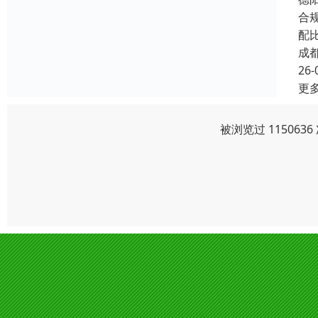
合
配
成
26-
更
被浏览过 11506