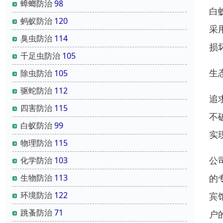
蟑螂防治
98
白
蚂蚁防治
120
采
臭虫防治
114
损
千足虫防治
105
生
除虫防治
105
驱蛇防治
112
追
四害防治
115
不
白蚁防治
99
实
物理防治
115
公
化学防治
103
生物防治
113
的
环境防治
122
宾
跳蚤防治
71
户