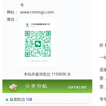
号
网站：
www.rmmsgs.com
微信：
价
一
居
本站共被浏览过 1150636 次
害
害
专
鼠类防治
108