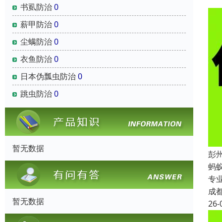
书虱防治
0
薪甲防治
0
尘螨防治
0
衣鱼防治
0
日本伪瓢虫防治
0
跳虫防治
0
暂无数据
彭
蚂
专
成
暂无数据
26-