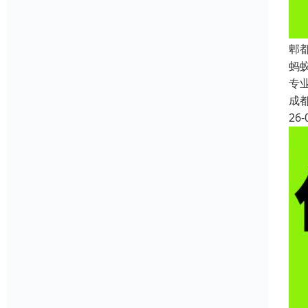
郫
蚂
专
成
26-