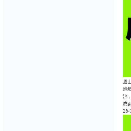
眉
蟑
治
成
26-