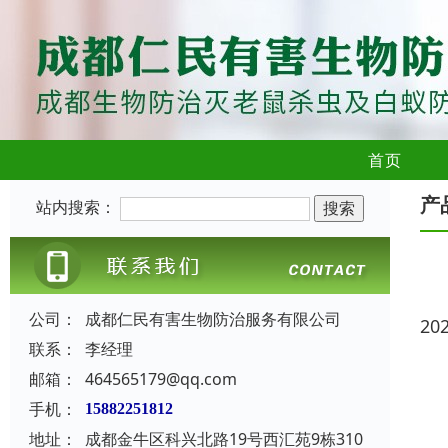
首页
产
站内搜索：
公司：
成都仁民有害生物防治服务有限公司
20
联系：
李经理
邮箱：
464565179@qq.com
手机：
15882251812
地址：
成都金牛区科兴北路19号西汇苑9栋310