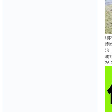
绵
蟑
治
成
26-