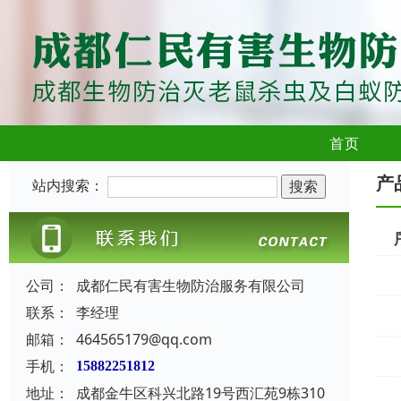
首页
产
站内搜索：
公司：
成都仁民有害生物防治服务有限公司
联系：
李经理
邮箱：
464565179@qq.com
手机：
15882251812
地址：
成都金牛区科兴北路19号西汇苑9栋310