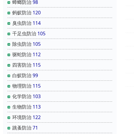
蟑螂防治
98
蚂蚁防治
120
臭虫防治
114
千足虫防治
105
除虫防治
105
驱蛇防治
112
四害防治
115
白蚁防治
99
物理防治
115
化学防治
103
生物防治
113
环境防治
122
跳蚤防治
71