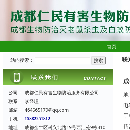
首页
联
站内搜索：
成
公司：
成都仁民有害生物防治服务有限公司
地
联系：
李经理
电
邮箱：
464565179@qq.com
手
手机：
15882251812
传
地址：
成都金牛区科兴北路19号西汇苑9栋310