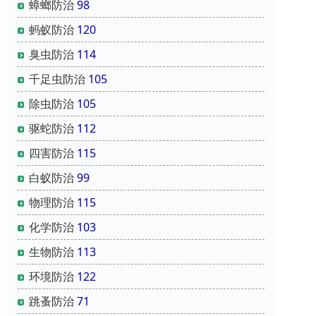
蟑螂防治
98
蚂蚁防治
120
臭虫防治
114
千足虫防治
105
除虫防治
105
驱蛇防治
112
四害防治
115
白蚁防治
99
物理防治
115
化学防治
103
生物防治
113
环境防治
122
跳蚤防治
71