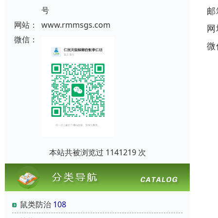
邮
号
网站：
www.rmmsgs.com
网
微信：
微
本站共被浏览过 1141219 次
鼠类防治
108