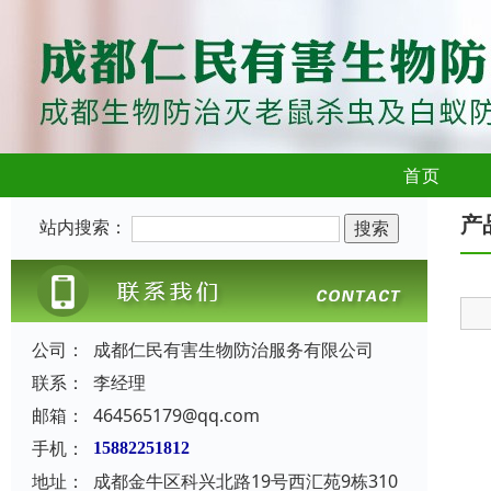
首页
产
站内搜索：
公司：
成都仁民有害生物防治服务有限公司
联系：
李经理
邮箱：
464565179@qq.com
手机：
15882251812
地址：
成都金牛区科兴北路19号西汇苑9栋310