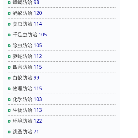
蟑螂防治
98
蚂蚁防治
120
臭虫防治
114
千足虫防治
105
除虫防治
105
驱蛇防治
112
四害防治
115
白蚁防治
99
物理防治
115
化学防治
103
生物防治
113
环境防治
122
跳蚤防治
71