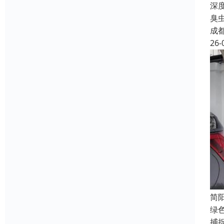
深
臭
成
26-
简
绿
捕