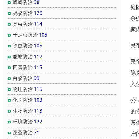
蟑螂防治
98
庭
蚂蚁防治
120
杀
臭虫防治
114
家
千足虫防治
105
民
除虫防治
105
驱蛇防治
112
民
四害防治
115
除
白蚁防治
99
入
物理防治
115
公
化学防治
103
生物防治
113
的
环境防治
122
宾
跳蚤防治
71
户