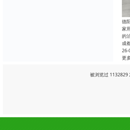
德
家
的
成
26-
更
被浏览过 11328