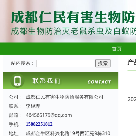
首页
产
站内搜索：
公司：
成都仁民有害生物防治服务有限公司
20
联系：
李经理
邮箱：
464565179@qq.com
手机：
15882251812
地址：
成都金牛区科兴北路19号西汇苑9栋310