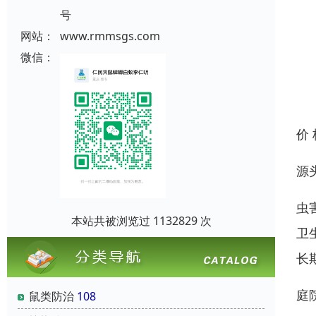
号
网站：
www.rmmsgs.com
微信：
价
源
虫
本站共被浏览过 1132829 次
卫
长
庭
鼠类防治
108