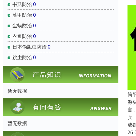
书虱防治
0
薪甲防治
0
尘螨防治
0
衣鱼防治
0
日本伪瓢虫防治
0
跳虫防治
0
暂无数据
简
源
害
实
暂无数据
成
26-