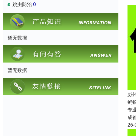
跳虫防治
0
暂无数据
暂无数据
彭
蚂
专
成
26-