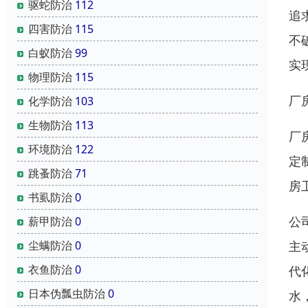
驱蛇防治
112
追
四害防治
115
不
白蚁防治
99
实
物理防治
115
厂
化学防治
103
生物防治
113
厂
环境防治
122
定
跳蚤防治
71
房
书虱防治
0
公
薪甲防治
0
主
尘螨防治
0
衣鱼防治
0
代
日本伪瓢虫防治
0
水