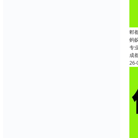
郫
蚂
专
成
26-