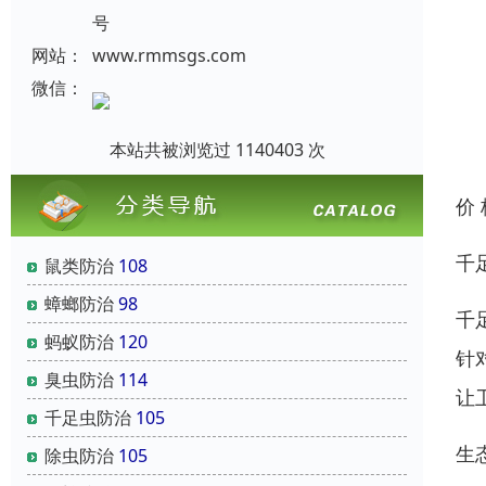
号
网站：
www.rmmsgs.com
微信：
本站共被浏览过 1140403 次
价
千
鼠类防治
108
蟑螂防治
98
千
蚂蚁防治
120
针
臭虫防治
114
让
千足虫防治
105
生
除虫防治
105