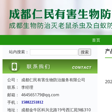
首页
产
站内搜索：
公司：
成都仁民有害生物防治服务有限公司
20
联系：
李经理
邮箱：
464565179@qq.com
手机：
15882251812
地址：
成都金牛区科兴北路19号西汇苑9栋310