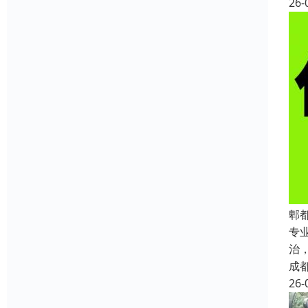
26-
郫
专
治
成
26-