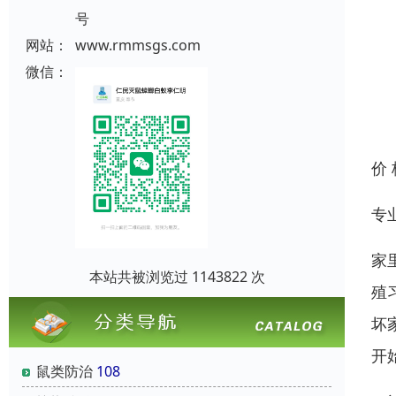
号
网站：
www.rmmsgs.com
微信：
价
专
家
本站共被浏览过 1143822 次
殖
坏
开
鼠类防治
108