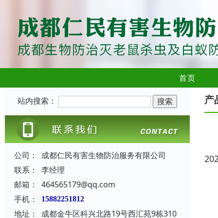
首页
产
站内搜索：
公司：
成都仁民有害生物防治服务有限公司
20
联系：
李经理
邮箱：
464565179@qq.com
手机：
15882251812
地址：
成都金牛区科兴北路19号西汇苑9栋310