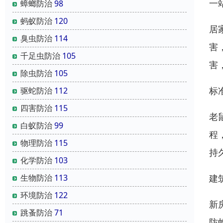
一
蟑螂防治
98
蚂蚁防治
120
居
臭虫防治
114
害
千足虫防治
105
害
除虫防治
105
标
驱蛇防治
112
四害防治
115
老
白蚁防治
99
程
物理防治
115
持
化学防治
103
生物防治
113
建
环境防治
122
新
跳蚤防治
71
防