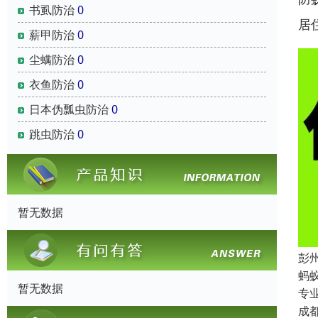
书虱防治
0
居
薪甲防治
0
尘螨防治
0
衣鱼防治
0
日本伪瓢虫防治
0
跳虫防治
0
暂无数据
彭
蚂
暂无数据
专
成