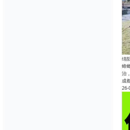
绵
蟑
治
成
26-