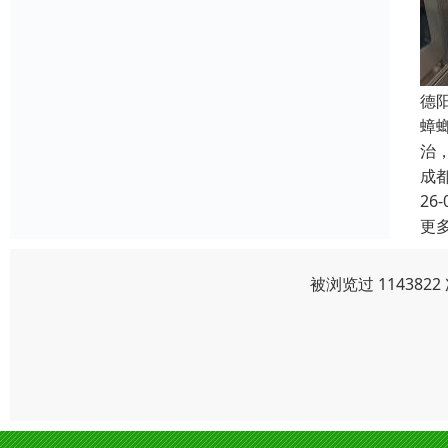
德
蟑
治
成
26-
更
被浏览过 11438