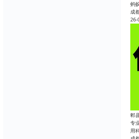
蚂
成
26-
郫
专
用
成